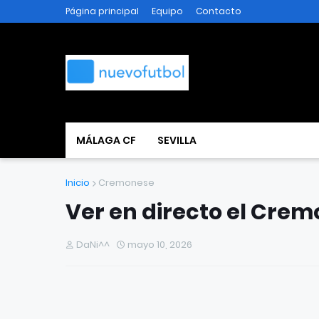
Página principal
Equipo
Contacto
MÁLAGA CF
SEVILLA
Inicio
Cremonese
Ver en directo el Crem
DaNi^^
mayo 10, 2026