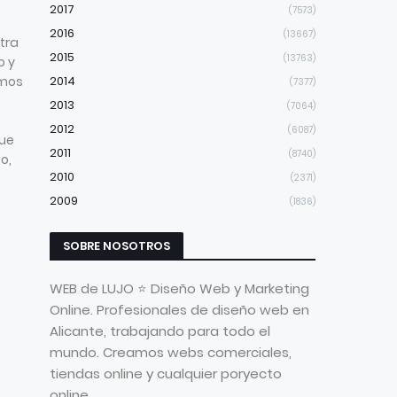
2017
(7573)
2016
(13667)
otra
2015
(13763)
o y
imos
2014
(7377)
2013
(7064)
2012
(6087)
ue
2011
(8740)
o,
2010
(2371)
2009
(1836)
SOBRE NOSOTROS
WEB de LUJO ⭐ Diseño Web y Marketing
Online. Profesionales de diseño web en
Alicante, trabajando para todo el
mundo. Creamos webs comerciales,
tiendas online y cualquier poryecto
online