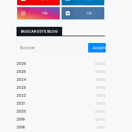
1.8k
1.2k
BUSCAR ESTE BLOG
2026
(10102)
2025
(4070)
2024
(5874)
2023
(6601)
2022
(3197)
2021
(3167)
2020
(5209)
2019
(2423)
2018
(6110)