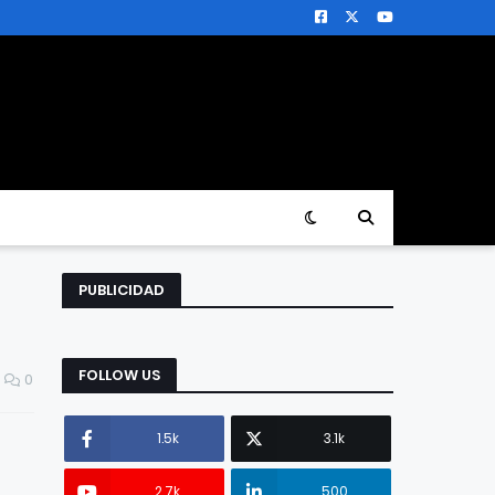
PUBLICIDAD
FOLLOW US
0
1.5k
3.1k
2.7k
500