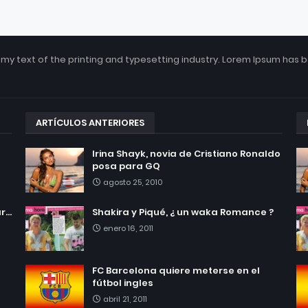
my text of the printing and typesetting industry. Lorem Ipsum has 
ARTÍCULOS ANTERIORES
Irina Shayk, novia de Cristiano Ronaldo
posa para GQ
agosto 25, 2010
...
Shakira y Piqué, ¿ un waka Romance ?
enero 16, 2011
FC Barcelona quiere meterse en el
fútbol ingles
abril 21, 2011