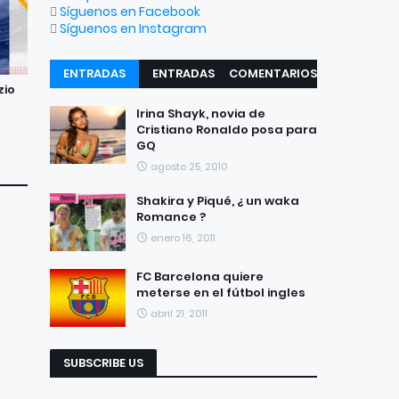
Síguenos en Facebook
Síguenos en Instagram
ENTRADAS
ENTRADAS
COMENTARIOS
zio
RECIENTES
POPULARES
Irina Shayk, novia de
Cristiano Ronaldo posa para
GQ
agosto 25, 2010
Shakira y Piqué, ¿ un waka
Romance ?
enero 16, 2011
FC Barcelona quiere
meterse en el fútbol ingles
abril 21, 2011
SUBSCRIBE US