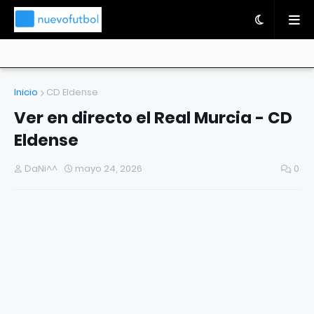
Inicio
CD Eldense
Ver en directo el Real Murcia - CD
Eldense
DaNi^^
mayo 24, 2026
0