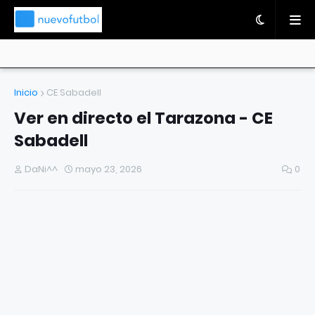
Inicio
CE Sabadell
Ver en directo el Tarazona - CE
Sabadell
DaNi^^
mayo 23, 2026
0