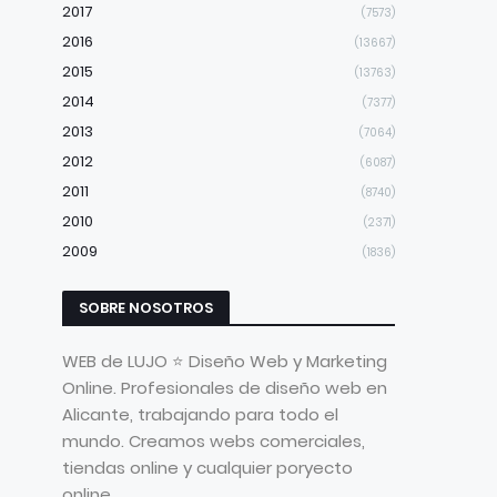
2017
(7573)
2016
(13667)
2015
(13763)
2014
(7377)
2013
(7064)
2012
(6087)
2011
(8740)
2010
(2371)
2009
(1836)
SOBRE NOSOTROS
WEB de LUJO ⭐ Diseño Web y Marketing
Online. Profesionales de diseño web en
Alicante, trabajando para todo el
mundo. Creamos webs comerciales,
tiendas online y cualquier poryecto
online