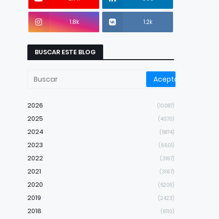
1.8k
1.2k
BUSCAR ESTE BLOG
2026
(10087)
2025
(4070)
2024
(5874)
2023
(6601)
2022
(3197)
2021
(3167)
2020
(5209)
2019
(2423)
2018
(6110)