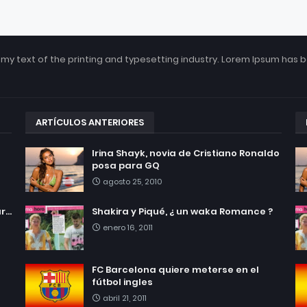
my text of the printing and typesetting industry. Lorem Ipsum has 
ARTÍCULOS ANTERIORES
Irina Shayk, novia de Cristiano Ronaldo
posa para GQ
agosto 25, 2010
...
Shakira y Piqué, ¿ un waka Romance ?
enero 16, 2011
FC Barcelona quiere meterse en el
fútbol ingles
abril 21, 2011