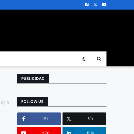
PUBLICIDAD
FOLLOW US
0
1.5k
3.1k
2.7k
500