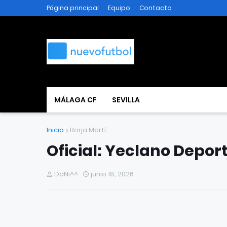
Página principal
Equipo
Contacto
MÁLAGA CF
SEVILLA
Inicio
Borja Martí
Oficial: Yeclano Deport
DaNi^^
junio 18, 2026