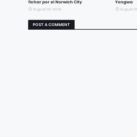
fichar por el Norwich City
Yongwa
August 05, 2026
August 0
POST A COMMENT