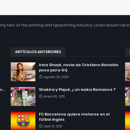
my text of the printing and typesetting industry. Lorem Ipsum has 
ARTÍCULOS ANTERIORES
Irina Shayk, novia de Cristiano Ronaldo
posa para GQ
agosto 25, 2010
...
Shakira y Piqué, ¿ un waka Romance ?
enero 16, 2011
FC Barcelona quiere meterse en el
fútbol ingles
abril 21, 2011