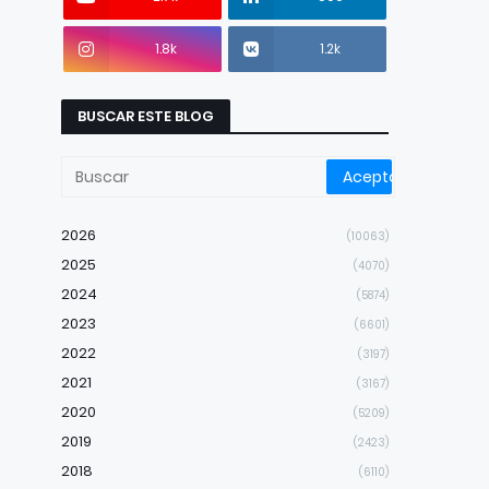
1.8k
1.2k
BUSCAR ESTE BLOG
2026
(10063)
2025
(4070)
2024
(5874)
2023
(6601)
2022
(3197)
2021
(3167)
2020
(5209)
2019
(2423)
2018
(6110)