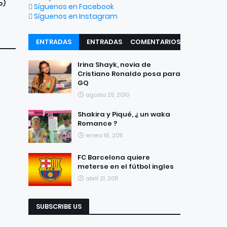
o)
Síguenos en Facebook
Síguenos en Instagram
ENTRADAS
ENTRADAS
COMENTARIOS
RECIENTES
POPULARES
Irina Shayk, novia de
Cristiano Ronaldo posa para
GQ
agosto 25, 2010
Shakira y Piqué, ¿ un waka
Romance ?
enero 16, 2011
FC Barcelona quiere
meterse en el fútbol ingles
abril 21, 2011
SUBSCRIBE US