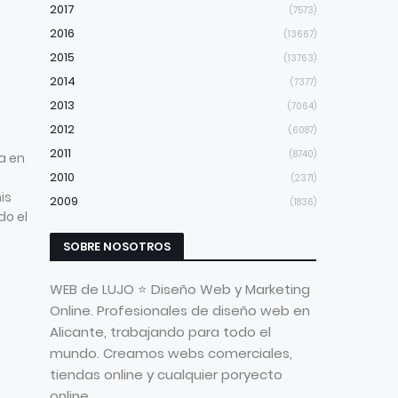
2017
(7573)
2016
(13667)
2015
(13763)
2014
(7377)
2013
(7064)
2012
(6087)
2011
(8740)
da en
2010
(2371)
is
2009
(1836)
do el
SOBRE NOSOTROS
WEB de LUJO ⭐ Diseño Web y Marketing
Online. Profesionales de diseño web en
Alicante, trabajando para todo el
mundo. Creamos webs comerciales,
tiendas online y cualquier poryecto
online