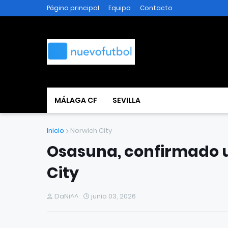
Página principal
Equipo
Contacto
MÁLAGA CF
SEVILLA
Inicio
Norwich City
Osasuna, confirmado u
City
DaNi^^
junio 03, 2026