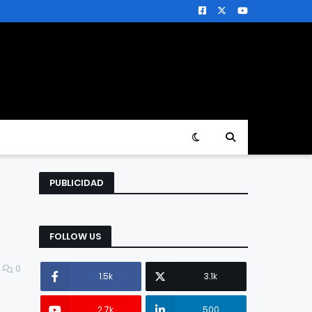
PUBLICIDAD
FOLLOW US
0
1.5k
3.1k
2.7k
500