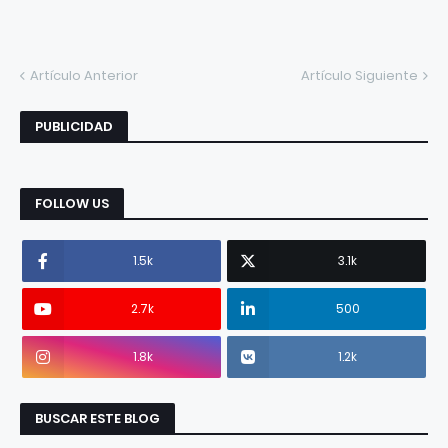
Artículo Anterior
Artículo Siguiente
PUBLICIDAD
FOLLOW US
1.5k
3.1k
2.7k
500
1.8k
1.2k
BUSCAR ESTE BLOG