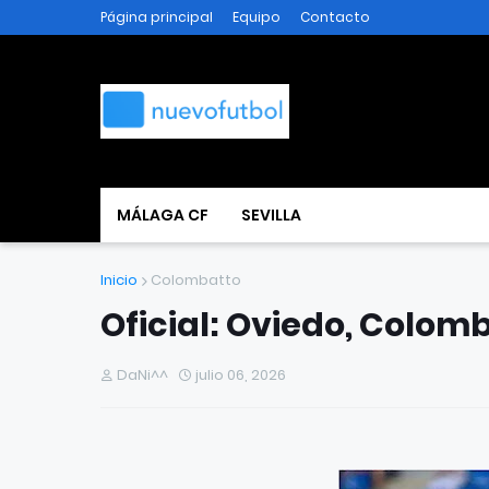
Página principal
Equipo
Contacto
MÁLAGA CF
SEVILLA
Inicio
Colombatto
Oficial: Oviedo, Colom
DaNi^^
julio 06, 2026