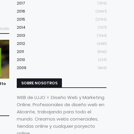
2017
(7573)
2016
(13667)
2015
(13763)
2014
(7377)
 todo
2013
(7064)
2012
(6087)
2011
(8740)
2010
(2371)
2009
(1836)
SOBRE NOSOTROS
tto
WEB de LUJO ⭐ Diseño Web y Marketing
Online. Profesionales de diseño web en
Alicante, trabajando para todo el
mundo. Creamos webs comerciales,
tiendas online y cualquier poryecto
online