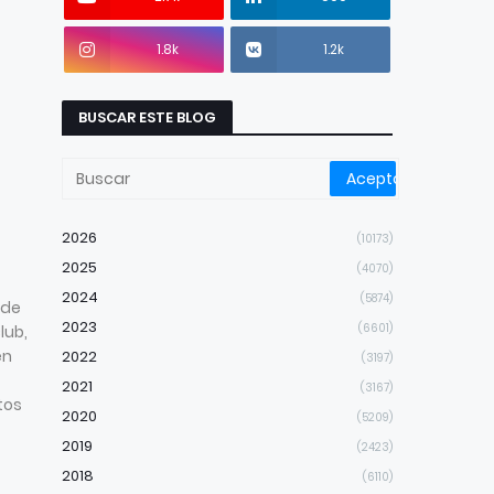
1.8k
1.2k
BUSCAR ESTE BLOG
2026
(10173)
2025
(4070)
2024
(5874)
 de
2023
(6601)
lub,
en
2022
(3197)
2021
(3167)
tos
2020
(5209)
2019
(2423)
2018
(6110)