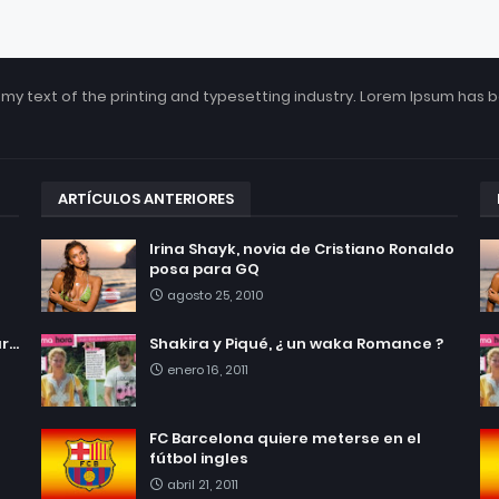
my text of the printing and typesetting industry. Lorem Ipsum has 
ARTÍCULOS ANTERIORES
Irina Shayk, novia de Cristiano Ronaldo
posa para GQ
agosto 25, 2010
...
Shakira y Piqué, ¿ un waka Romance ?
enero 16, 2011
FC Barcelona quiere meterse en el
fútbol ingles
abril 21, 2011