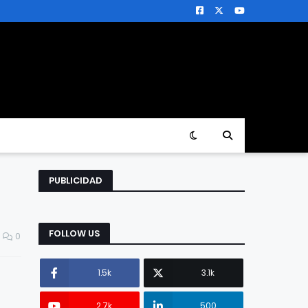
PUBLICIDAD
FOLLOW US
0
1.5k
3.1k
2.7k
500