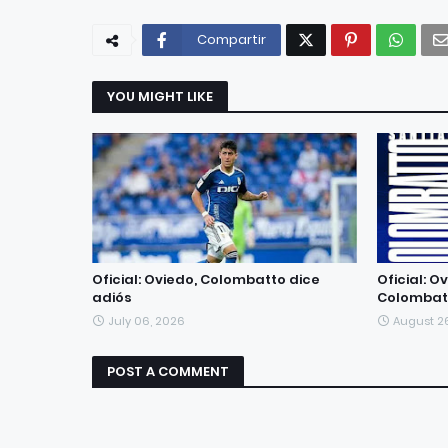
Compartir
YOU MIGHT LIKE
Oficial: Oviedo, Colombatto dice
Oficial: O
adiós
Colombat
July 06, 2026
August 2
POST A COMMENT