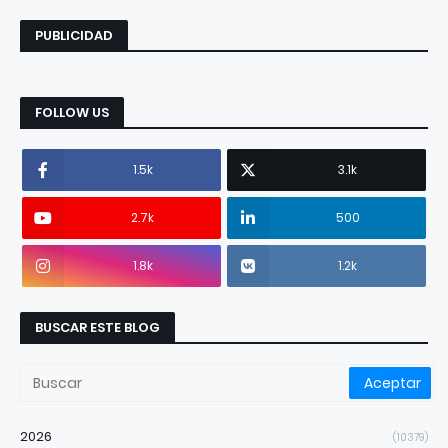
PUBLICIDAD
FOLLOW US
1.5k
3.1k
2.7k
500
1.8k
1.2k
BUSCAR ESTE BLOG
2026
(10379)