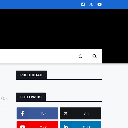
PUBLICIDAD
FOLLOW US
0
1.5k
3.1k
2.7k
500