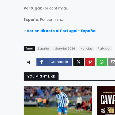
Portugal:
Por confirmar.
España:
Por confirmar.
–
Ver en directo el Portugal - España
Tags
España
Mundial 2026
Noticias
Portugal
Compartir
YOU MIGHT LIKE