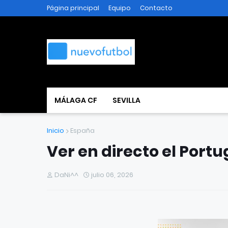
Página principal
Equipo
Contacto
MÁLAGA CF
SEVILLA
Inicio
España
Ver en directo el Port
DaNi^^
julio 06, 2026