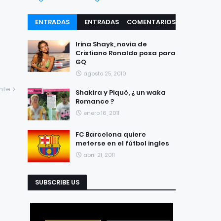
ENTRADAS
ENTRADAS
COMENTARIOS
RECIENTES
POPULARES
Irina Shayk, novia de
Cristiano Ronaldo posa para
GQ
agosto 25, 2010
ente
Shakira y Piqué, ¿ un waka
Romance ?
enero 16, 2011
FC Barcelona quiere
meterse en el fútbol ingles
abril 21, 2011
SUBSCRIBE US