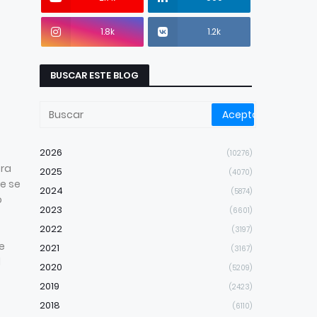
1.8k
1.2k
BUSCAR ESTE BLOG
2026
(10276)
tra
2025
(4070)
de se
2024
(5874)
o
2023
(6601)
2022
(3197)
e
2021
(3167)
l
2020
(5209)
2019
(2423)
2018
(6110)