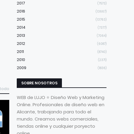
2017
(7573)
2016
(13667)
2015
(13763)
2014
(7377)
2013
(7064)
2012
(6087)
2011
(8740)
2010
(2371)
2009
(1836)
SOBRE NOSOTROS
 todo
WEB de LUJO ⭐ Diseño Web y Marketing
Online. Profesionales de diseño web en
Alicante, trabajando para todo el
mundo. Creamos webs comerciales,
tiendas online y cualquier poryecto
online