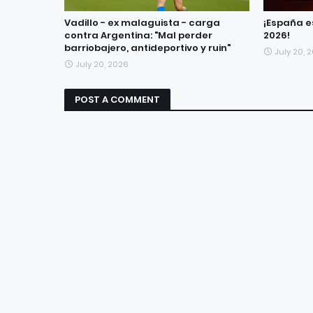
Vadillo - ex malaguista - carga
¡España 
contra Argentina: "Mal perder
2026!
barriobajero, antideportivo y ruin"
July 20, 
July 20, 2026
POST A COMMENT