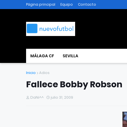
Página principal
Equipo
Contacto
MÁLAGA CF
SEVILLA
Inicio
Adios
Fallece Bobby Robson
DaNi^^
julio 31, 2009