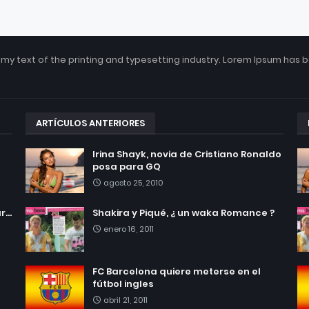
my text of the printing and typesetting industry. Lorem Ipsum has 
ARTÍCULOS ANTERIORES
Irina Shayk, novia de Cristiano Ronaldo
posa para GQ
agosto 25, 2010
...
Shakira y Piqué, ¿ un waka Romance ?
enero 16, 2011
FC Barcelona quiere meterse en el
fútbol ingles
abril 21, 2011