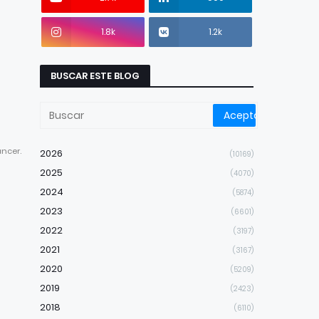
1.8k
1.2k
BUSCAR ESTE BLOG
ncer.
2026
(10169)
2025
(4070)
2024
(5874)
2023
(6601)
2022
(3197)
2021
(3167)
2020
(5209)
2019
(2423)
2018
(6110)