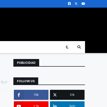
PUBLICIDAD
FOLLOW US
0
1.5k
3.1k
2.7k
500