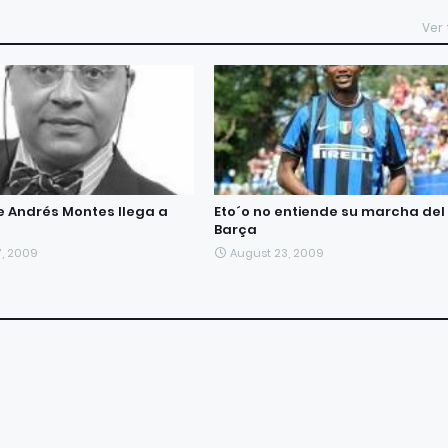
Ver
de Andrés Montes llega a
Eto´o no entiende su marcha del
Barça
7, 2009
August 23, 2009