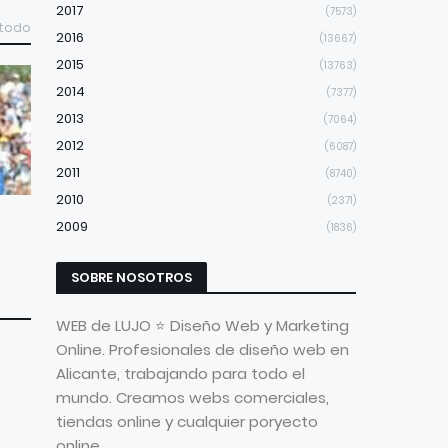
2017
(7573)
 todo
2016
(13667)
2015
(13763)
2014
(7377)
2013
(7064)
2012
(6087)
2011
(8740)
2010
(2371)
2009
(1836)
SOBRE NOSOTROS
WEB de LUJO ⭐ Diseño Web y Marketing
Online. Profesionales de diseño web en
Alicante, trabajando para todo el
mundo. Creamos webs comerciales,
tiendas online y cualquier poryecto
online