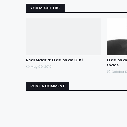
YOU MIGHT LIKE
Real Madrid: El adiós de Guti
El adiós 
todos
May 09, 2010
October 1
POST A COMMENT