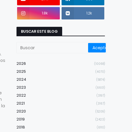
1.8k
1.2k
BUSCAR ESTE BLOG
.
los
2026
(10068)
2025
(4070)
2024
(5874)
2023
(6601)
e
2022
(3197)
n
2021
(3167)
 la
2020
(5209)
2019
(2423)
2018
(6110)