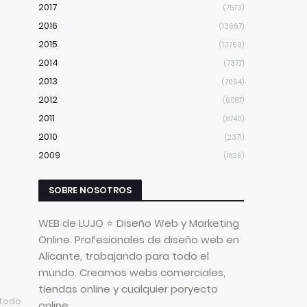
2017
(7573)
2016
(13667)
2015
(13763)
2014
(7377)
2013
(7064)
2012
(6087)
2011
(8740)
2010
(2371)
2009
(1836)
SOBRE NOSOTROS
WEB de LUJO ⭐ Diseño Web y Marketing
Online. Profesionales de diseño web en
Alicante, trabajando para todo el
mundo. Creamos webs comerciales,
tiendas online y cualquier poryecto
 todo
online