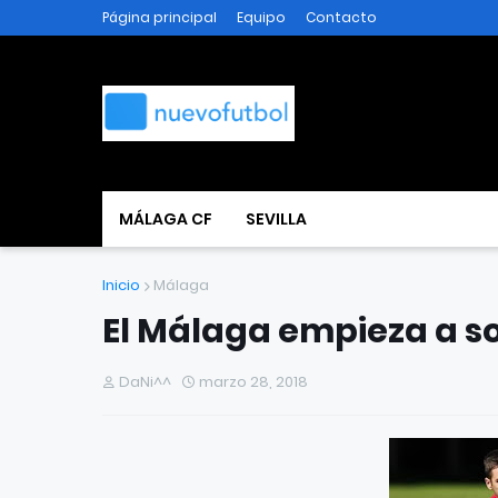
Página principal
Equipo
Contacto
MÁLAGA CF
SEVILLA
Inicio
Málaga
El Málaga empieza a s
DaNi^^
marzo 28, 2018