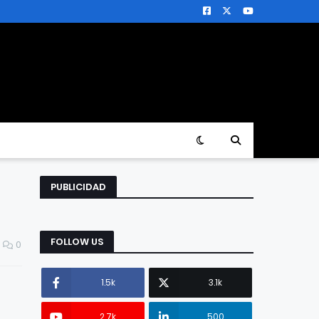
PUBLICIDAD
FOLLOW US
0
1.5k
3.1k
2.7k
500