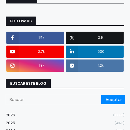
FOLLOW US
1.5k
3.1k
2.7k
500
1.8k
1.2k
BUSCAR ESTE BLOG
2026
(10065)
2025
(4070)