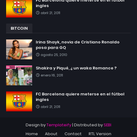
FC Barcelona quiere meterse en el fútbol
ingles
abril 21, 2011
BITCOIN
Irina Shayk, novia de Cristiano Ronaldo
posa para GQ
agosto 25, 2010
Shakira y Piqué, ¿ un waka Romance ?
enero 16, 2011
FC Barcelona quiere meterse en el fútbol
ingles
abril 21, 2011
Design by
Templateify
| Distributed by
SEBI
Home
About
Contact
RTL Version