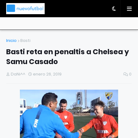
Inicio
Basti
Basti reta en penaltis a Chelsea y
Samu Casado
DaNi^^
enero 26, 2019
0