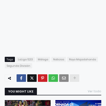
Tags
LaLiga 1|2|3
Málaga
Noticias
Rayo Majadahonda
Segunda División
YOU MIGHT LIKE
Ver todo