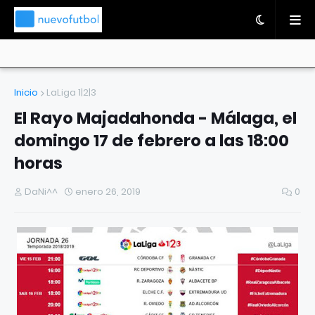
Inicio
LaLiga 1|2|3
El Rayo Majadahonda - Málaga, el
domingo 17 de febrero a las 18:00
horas
DaNi^^
enero 26, 2019
0