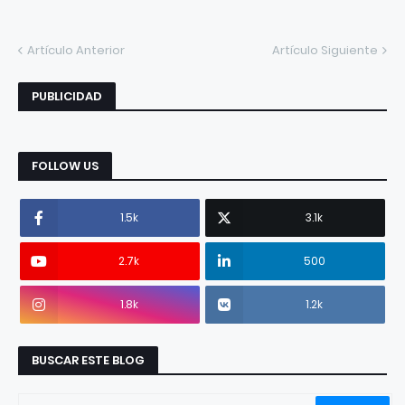
Artículo Anterior
Artículo Siguiente
PUBLICIDAD
FOLLOW US
1.5k
3.1k
2.7k
500
1.8k
1.2k
BUSCAR ESTE BLOG