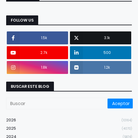
FOLLOW US
1.5k
3.1k
2.7k
500
1.8k
1.2k
BUSCAR ESTE BLOG
2026
(10164)
2025
(4070)
2024
(5874)