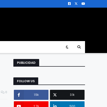
PUBLICIDAD
FOLLOW US
0
1.5k
3.1k
2.7k
500