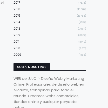
2017
 el
(7573)
2016
(13667)
2015
(13763)
2014
(7377)
2013
(7064)
2012
(6087)
2011
(8740)
2010
(2371)
2009
(1836)
SOBRE NOSOTROS
WEB de LUJO ⭐ Diseño Web y Marketing
Online. Profesionales de diseño web en
Alicante, trabajando para todo el
mundo. Creamos webs comerciales,
tiendas online y cualquier poryecto
online