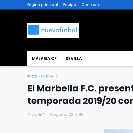
Página principal
Equipo
Contacto
MÁLAGA CF
SEVILLA
Inicio
Marbella
El Marbella F.C. presen
temporada 2019/20 con
DaNi^^
agosto 22, 2019