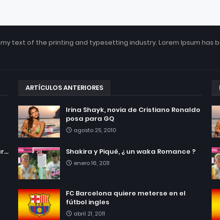
my text of the printing and typesetting industry. Lorem Ipsum has 
ARTÍCULOS ANTERIORES
Irina Shayk, novia de Cristiano Ronaldo
posa para GQ
agosto 25, 2010
...
Shakira y Piqué, ¿ un waka Romance ?
enero 16, 2011
FC Barcelona quiere meterse en el
fútbol ingles
abril 21, 2011