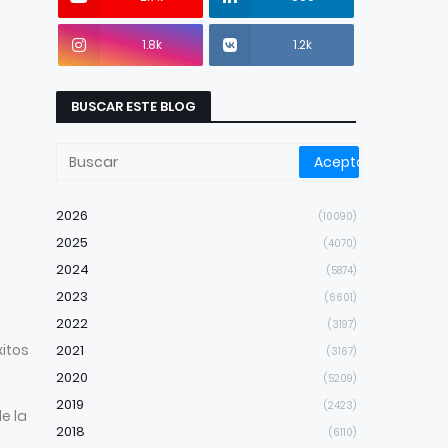
1.8k
1.2k
BUSCAR ESTE BLOG
2026
(10090)
2025
(4070)
2024
(5874)
2023
(6601)
2022
(3197)
itos
2021
(3167)
2020
(5209)
2019
(2423)
e la
2018
(6110)