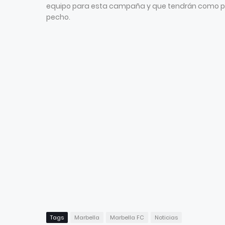
equipo para esta campaña y que tendrán como patr
pecho.
Tags
Marbella
Marbella FC
Noticias