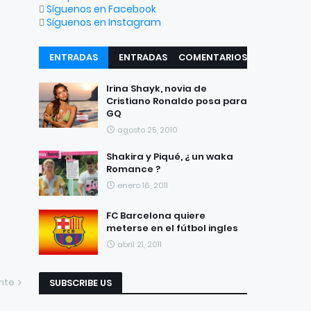
Síguenos en Facebook
Síguenos en Instagram
ENTRADAS
ENTRADAS
COMENTARIOS
RECIENTES
POPULARES
Irina Shayk, novia de
Cristiano Ronaldo posa para
GQ
agosto 25, 2010
Shakira y Piqué, ¿ un waka
Romance ?
enero 16, 2011
FC Barcelona quiere
meterse en el fútbol ingles
abril 21, 2011
ente
SUBSCRIBE US