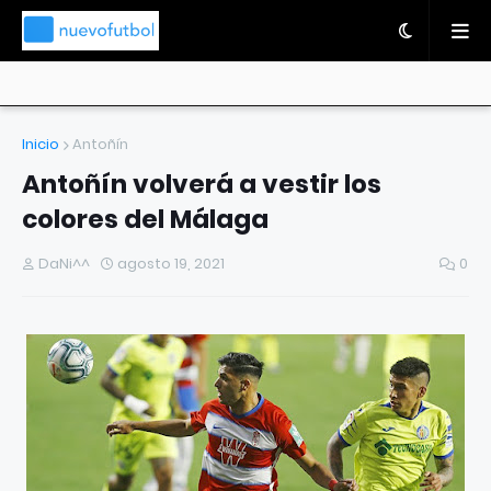
Inicio
Antoñín
Antoñín volverá a vestir los
colores del Málaga
DaNi^^
agosto 19, 2021
0