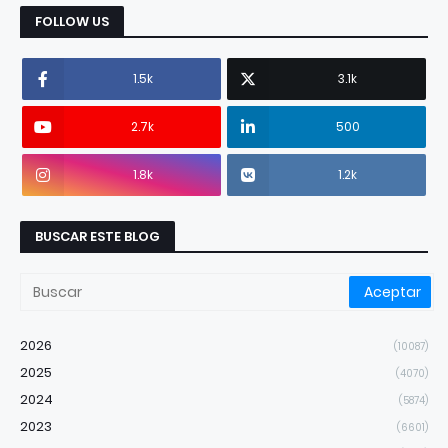
FOLLOW US
1.5k
3.1k
2.7k
500
1.8k
1.2k
BUSCAR ESTE BLOG
2026
(10087)
2025
(4070)
2024
(5874)
2023
(6601)