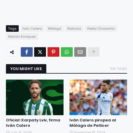
Tags
Iván Calero
Málaga
Noticias
Pablo Chavarría
Ramón Enríquez
YOU MIGHT LIKE
Ver todo
Oficial: Karpaty Lviv, firma
Iván Calero piropea al
Iván Calero
Málaga de Pellicer
July 31, 2026
November 18, 2024