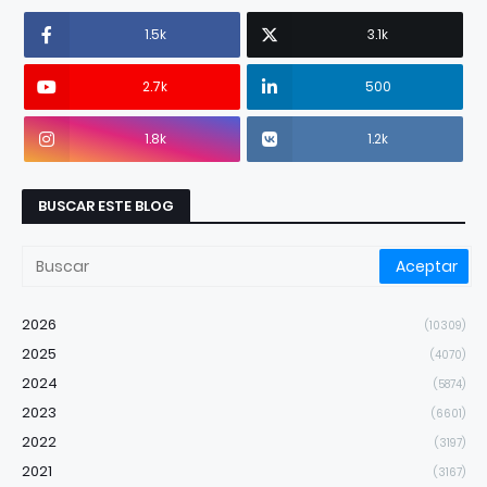
1.5k
3.1k
2.7k
500
1.8k
1.2k
BUSCAR ESTE BLOG
2026
(10309)
2025
(4070)
2024
(5874)
2023
(6601)
2022
(3197)
2021
(3167)