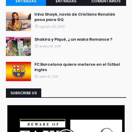
ENTRADAS
ENTRADAS
COMENTARIOS
RECIENTES
POPULARES
Irina Shayk, novia de Cristiano Ronaldo
posa para GQ
agosto 25, 2010
Shakira y Piqué, ¿ un waka Romance ?
enero 16, 2011
FC Barcelona quiere meterse en el fútbol
ingles
abril 21, 2011
SUBSCRIBE US