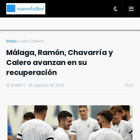
Inicio
Iván Calero
Málaga, Ramón, Chavarría y
Calero avanzan en su
recuperación
DaNi^^
agosto 19, 2021
0