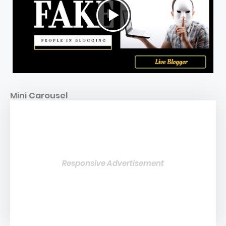
Mini Carousel
Responsive Advertisement