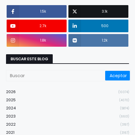
1.5k
3.1k
2.7k
500
1.8k
1.2k
BUSCAR ESTE BLOG
2026
(10374)
2025
(4070)
2024
(5874)
2023
(6601)
2022
(3197)
2021
(3167)