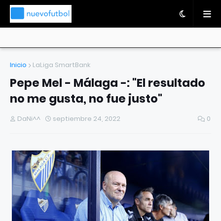
Inicio
LaLiga SmartBank
Pepe Mel - Málaga -: "El resultado
no me gusta, no fue justo"
DaNi^^
septiembre 24, 2022
0