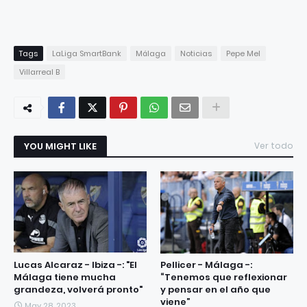
Tags
LaLiga SmartBank
Málaga
Noticias
Pepe Mel
Villarreal B
YOU MIGHT LIKE
Ver todo
Lucas Alcaraz - Ibiza -: "El
Pellicer - Málaga -:
Málaga tiene mucha
“Tenemos que reflexionar
grandeza, volverá pronto"
y pensar en el año que
viene”
May 28, 2023