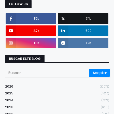
FOLLOW US
1.5k
3.1k
2.7k
500
1.8k
1.2k
BUSCAR ESTE BLOG
2026
(10072)
2025
(4070)
2024
(5874)
2023
(6601)
2022