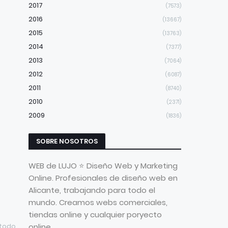
2017
(7573)
2016
(13667)
2015
(13763)
2014
(7377)
2013
(7064)
2012
(6087)
2011
(8740)
2010
(2371)
2009
(1836)
SOBRE NOSOTROS
WEB de LUJO ⭐ Diseño Web y Marketing
Online. Profesionales de diseño web en
Alicante, trabajando para todo el
mundo. Creamos webs comerciales,
tiendas online y cualquier poryecto
online
 todo