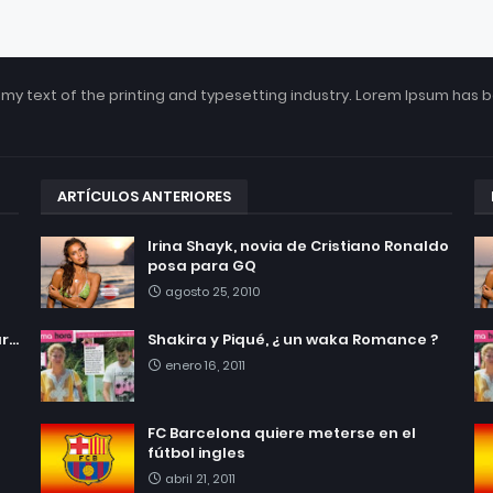
my text of the printing and typesetting industry. Lorem Ipsum has 
ARTÍCULOS ANTERIORES
Irina Shayk, novia de Cristiano Ronaldo
posa para GQ
agosto 25, 2010
...
Shakira y Piqué, ¿ un waka Romance ?
enero 16, 2011
FC Barcelona quiere meterse en el
fútbol ingles
abril 21, 2011