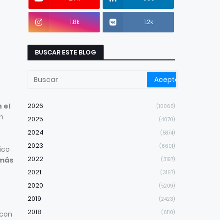
1.8k
1.2k
BUSCAR ESTE BLOG
 el
2026
(10065)
n
2025
(4070)
2024
(5874)
2023
(6601)
ico
2022
 más
(3197)
2021
(3167)
2020
(5209)
2019
(2423)
2018
(6110)
 con