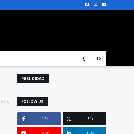
PUBLICIDAD
FOLLOW US
0
1.5k
3.1k
2.7k
500