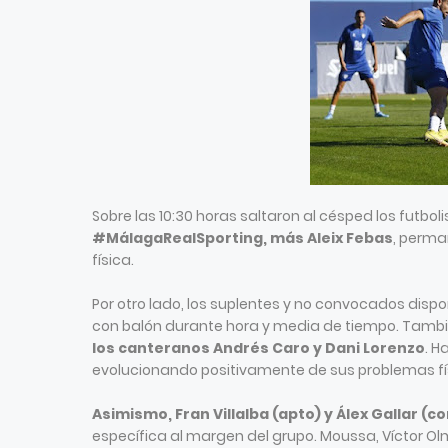
Sobre las 10:30 horas saltaron al césped los futbo
#MálagaRealSporting, más Aleix Febas
, perma
física.
Por otro lado, los suplentes y no convocados disp
con balón durante hora y media de tiempo. También
los canteranos Andrés Caro y Dani Lorenzo
. H
evolucionando positivamente de sus problemas fís
Asimismo, Fran Villalba (apto) y Álex Gallar 
específica al margen del grupo. Moussa, Víctor Olm