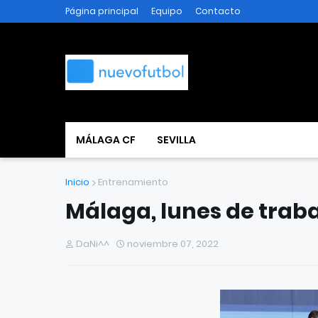
Página principal
Equipo
Contacto
MÁLAGA CF
SEVILLA
Inicio
Entrenamiento
Málaga, lunes de traba
DaNi^^
noviembre 07, 2022