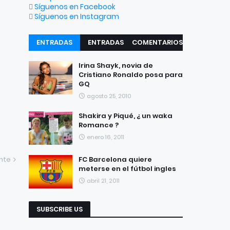
Síguenos en Facebook
Síguenos en Instagram
ENTRADAS
ENTRADAS
COMENTARIOS
RECIENTES
POPULARES
Irina Shayk, novia de
Cristiano Ronaldo posa para
GQ
agosto 25, 2010
Shakira y Piqué, ¿ un waka
Romance ?
enero 16, 2011
ente
FC Barcelona quiere
meterse en el fútbol ingles
abril 21, 2011
SUBSCRIBE US