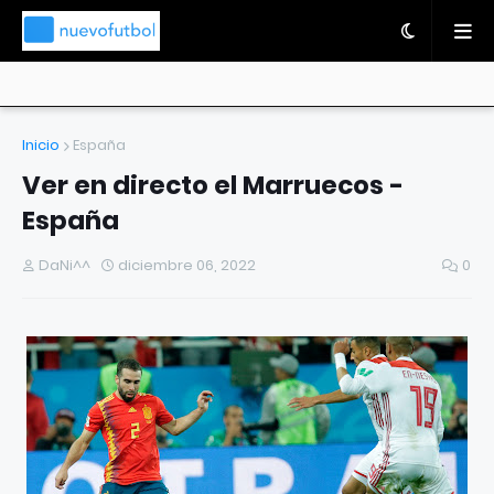
Inicio
España
Ver en directo el Marruecos -
España
DaNi^^
diciembre 06, 2022
0