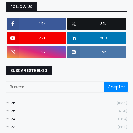
FOLLOW US
1.5k
3.1k
2.7k
500
1.8k
1.2k
BUSCAR ESTE BLOG
2026
(10331)
2025
(4070)
2024
(5874)
2023
(6601)