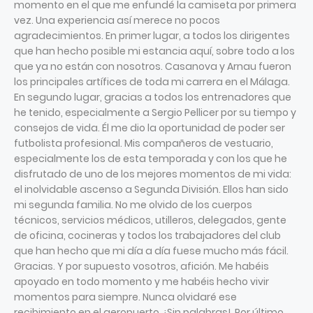
momento en el que me enfundé la camiseta por primera
vez. Una experiencia así merece no pocos
agradecimientos. En primer lugar, a todos los dirigentes
que han hecho posible mi estancia aquí, sobre todo a los
que ya no están con nosotros. Casanova y Arnau fueron
los principales artífices de toda mi carrera en el Málaga.
En segundo lugar, gracias a todos los entrenadores que
he tenido, especialmente a Sergio Pellicer por su tiempo y
consejos de vida. Él me dio la oportunidad de poder ser
futbolista profesional. Mis compañeros de vestuario,
especialmente los de esta temporada y con los que he
disfrutado de uno de los mejores momentos de mi vida:
el inolvidable ascenso a Segunda División. Ellos han sido
mi segunda familia. No me olvido de los cuerpos
técnicos, servicios médicos, utilleros, delegados, gente
de oficina, cocineras y todos los trabajadores del club
que han hecho que mi día a día fuese mucho más fácil.
Gracias. Y por supuesto vosotros, afición. Me habéis
apoyado en todo momento y me habéis hecho vivir
momentos para siempre. Nunca olvidaré ese
recibimiento en el aeropuerto. ¡Sin palabras!. Por último,