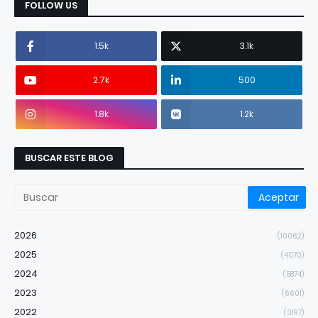
FOLLOW US
1.5k
3.1k
2.7k
500
1.8k
1.2k
BUSCAR ESTE BLOG
2026
(10062)
2025
(4070)
2024
(5874)
2023
(6601)
2022
(3197)