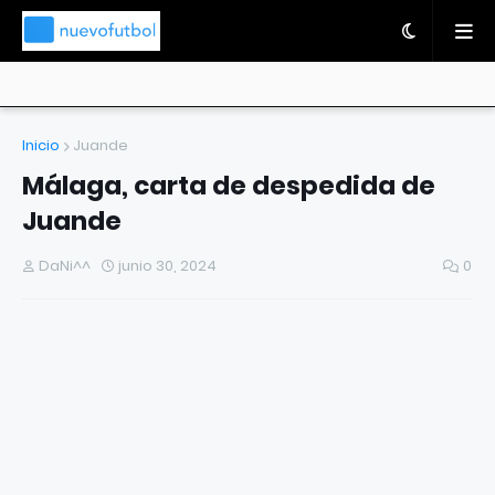
Inicio
Juande
Málaga, carta de despedida de
Juande
DaNi^^
junio 30, 2024
0