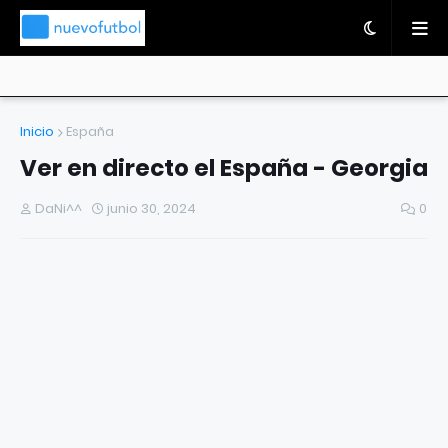
Inicio
España
Ver en directo el España - Georgia
DaNi^^
junio 30, 2024
0