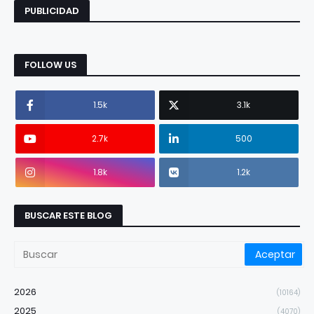
PUBLICIDAD
FOLLOW US
1.5k
3.1k
2.7k
500
1.8k
1.2k
BUSCAR ESTE BLOG
2026
(10164)
2025
(4070)