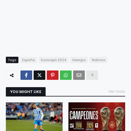
Tags
España
Eurocopa 2024
Georgia
Noticias
YOU MIGHT LIKE
Ver todo