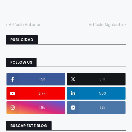
Artículo Anterior
Artículo Siguiente
PUBLICIDAD
FOLLOW US
1.5k
3.1k
2.7k
500
1.8k
1.2k
BUSCAR ESTE BLOG