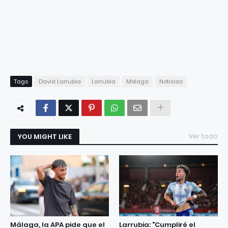
Tags
David Larrubia
Larrubia
Málaga
Noticias
YOU MIGHT LIKE
Ver todo
Málaga, la APA pide que el
Larrubia: "Cumpliré el