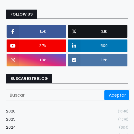
FOLLOW US
1.5k
3.1k
2.7k
500
1.8k
1.2k
BUSCAR ESTE BLOG
2026
(10140)
2025
(4070)
2024
(5874)