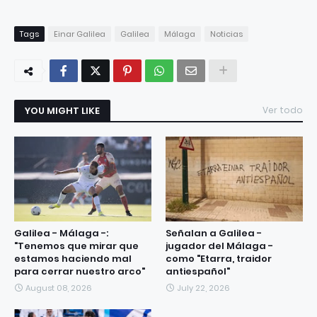
Tags
Einar Galilea
Galilea
Málaga
Noticias
YOU MIGHT LIKE
Ver todo
Galilea - Málaga -:
Señalan a Galilea -
"Tenemos que mirar que
jugador del Málaga -
estamos haciendo mal
como "Etarra, traidor
para cerrar nuestro arco"
antiespañol"
August 08, 2026
July 22, 2026