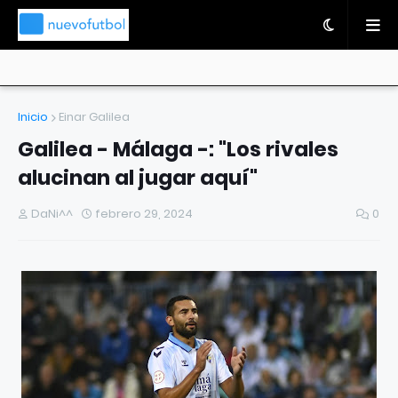
Inicio
Einar Galilea
Galilea - Málaga -: "Los rivales
alucinan al jugar aquí"
DaNi^^
febrero 29, 2024
0