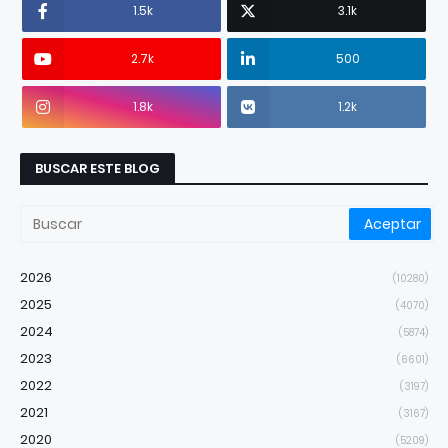
1.5k
3.1k
2.7k
500
1.8k
1.2k
BUSCAR ESTE BLOG
2026
(10280)
2025
(4070)
2024
(5874)
2023
(6601)
2022
(3197)
2021
(3167)
2020
(5209)