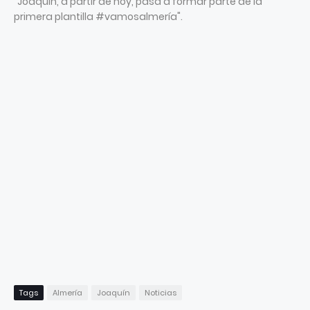
"Joaquín, a partir de hoy, pasa a formar parte de la
primera plantilla #vamosalmería".
Tags
Almería
Joaquín
Noticias