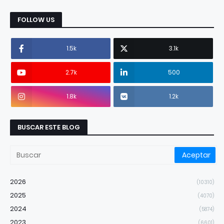
FOLLOW US
1.5k
3.1k
2.7k
500
1.8k
1.2k
BUSCAR ESTE BLOG
2026
(10310)
2025
(4070)
2024
(5874)
2023
(6601)