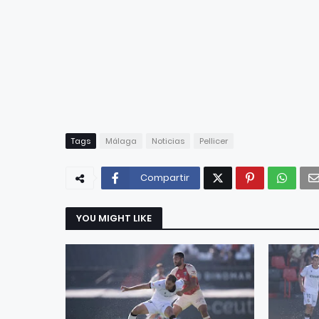
Tags
Málaga
Noticias
Pellicer
Compartir
YOU MIGHT LIKE