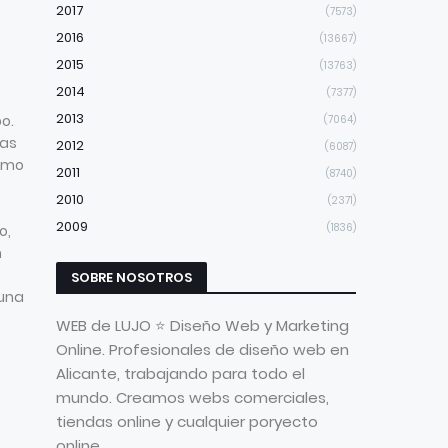
2017
(7573)
2016
(13667)
2015
(13763)
2014
(7377)
2013
o.
(7064)
mas
2012
(6087)
timo
2011
(8740)
2010
(2371)
2009
(1836)
o,
n
SOBRE NOSOTROS
 una
WEB de LUJO ⭐ Diseño Web y Marketing
Online. Profesionales de diseño web en
Alicante, trabajando para todo el
mundo. Creamos webs comerciales,
tiendas online y cualquier poryecto
online