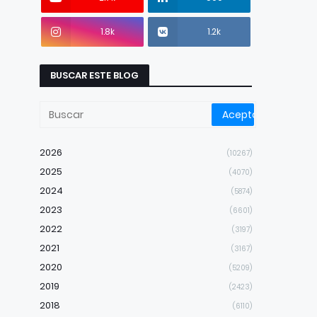
1.8k
1.2k
BUSCAR ESTE BLOG
2026
(10267)
2025
(4070)
2024
(5874)
2023
(6601)
2022
(3197)
2021
(3167)
2020
(5209)
2019
(2423)
2018
(6110)