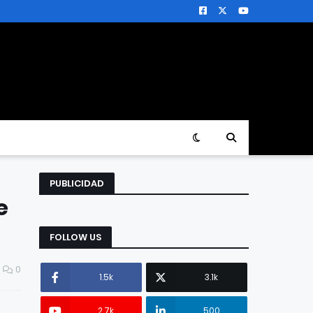
PUBLICIDAD
e
FOLLOW US
0
1.5k
3.1k
2.7k
500