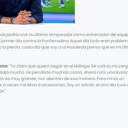
a que podría vivir su última temporada como entrenador del equip
el primer día contra la Ponferradina. Aquel día todo eran proble
o la pierdo, cada día que voy a La Rosaleda pienso que es mi úl
ada:
"Yo claro que quiero seguir en el Málaga. Sé cuál es mi carg
baja mucho. He percibido muchas cosas. Ahora noto una ilusió
ión es muy grande, nos alientan de esa manera. Para mí es un
a veces me lleva a situaciones. Soy un volcán, el otro día tuve
án".