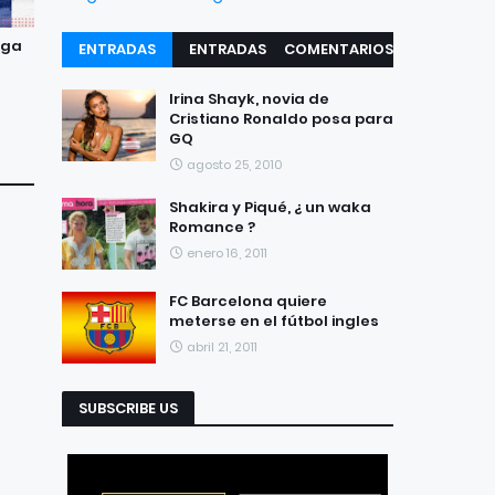
aga
ENTRADAS
ENTRADAS
COMENTARIOS
RECIENTES
POPULARES
Irina Shayk, novia de
Cristiano Ronaldo posa para
GQ
agosto 25, 2010
Shakira y Piqué, ¿ un waka
Romance ?
enero 16, 2011
FC Barcelona quiere
meterse en el fútbol ingles
abril 21, 2011
SUBSCRIBE US