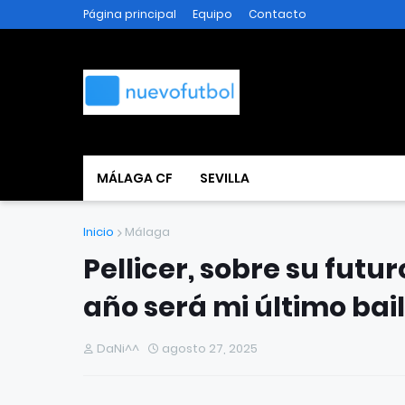
Página principal
Equipo
Contacto
MÁLAGA CF
SEVILLA
Inicio
Málaga
Pellicer, sobre su futu
año será mi último bai
DaNi^^
agosto 27, 2025