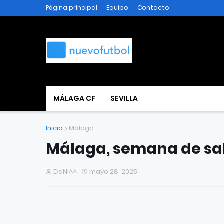
Página principal
Equipo
Contacto
MÁLAGA CF
SEVILLA
Inicio
Málaga
Málaga, semana de sal
DaNi^^
mayo 28, 2025