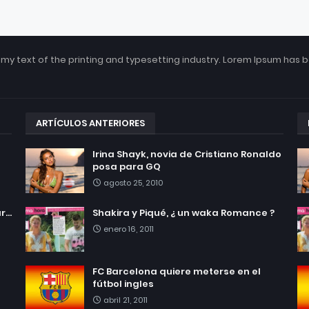
my text of the printing and typesetting industry. Lorem Ipsum has 
ARTÍCULOS ANTERIORES
Irina Shayk, novia de Cristiano Ronaldo
posa para GQ
agosto 25, 2010
...
Shakira y Piqué, ¿ un waka Romance ?
enero 16, 2011
FC Barcelona quiere meterse en el
fútbol ingles
abril 21, 2011