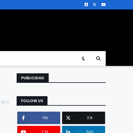
PUBLICIDAD
FOLLOW US
0
1.5k
3.1k
2.7k
500