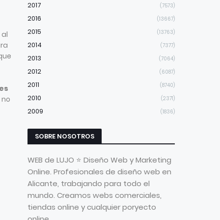
2017
(7573)
2016
(13667)
2015
(13763)
 al
ara
2014
(7377)
 que
2013
(7064)
2012
(6087)
2011
(8740)
les
2010
e no
(2371)
2009
(1836)
SOBRE NOSOTROS
WEB de LUJO ⭐ Diseño Web y Marketing
Online. Profesionales de diseño web en
Alicante, trabajando para todo el
mundo. Creamos webs comerciales,
tiendas online y cualquier poryecto
online