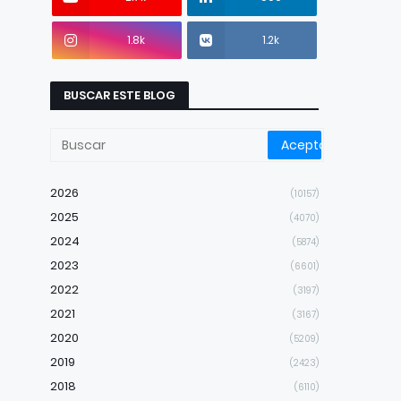
1.8k
1.2k
BUSCAR ESTE BLOG
2026
(10157)
2025
(4070)
2024
(5874)
2023
(6601)
2022
(3197)
2021
(3167)
2020
(5209)
2019
(2423)
2018
(6110)