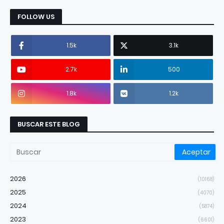
FOLLOW US
1.5k
3.1k
2.7k
500
1.8k
1.2k
BUSCAR ESTE BLOG
2026
(10168)
2025
(4070)
2024
(5874)
2023
(6601)