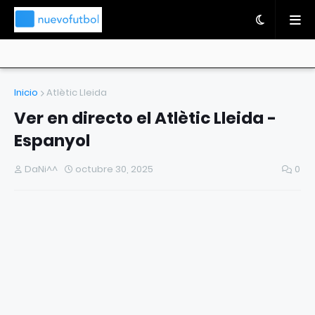
Inicio
Atlètic Lleida
Ver en directo el Atlètic Lleida -
Espanyol
DaNi^^
octubre 30, 2025
0