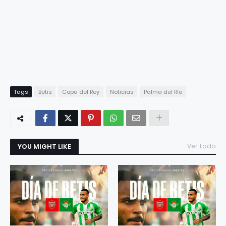
Tags
Betis
Copa del Rey
Noticias
Palma del Río
YOU MIGHT LIKE
Ver todo