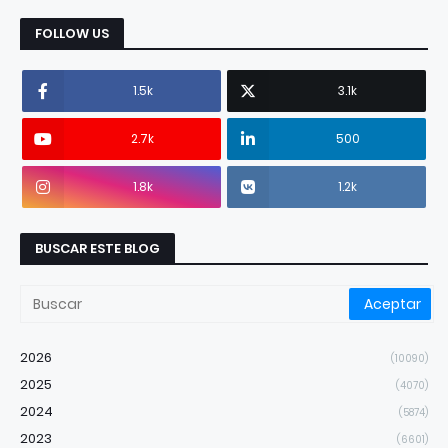
FOLLOW US
1.5k
3.1k
2.7k
500
1.8k
1.2k
BUSCAR ESTE BLOG
2026
(10090)
2025
(4070)
2024
(5874)
2023
(6601)